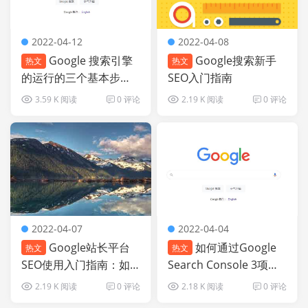
2022-04-12
2022-04-08
Google 搜索引擎
Google搜索新手
热文
热文
的运行的三个基本步
SEO入门指南
骤：抓取、索引、排名
3.59 K 阅读
0 评论
2.19 K 阅读
0 评论
2022-04-07
2022-04-04
Google站长平台
如何通过Google
热文
热文
SEO使用入门指南：如
Search Console 3项数
何选择SEO公司
据分析谷歌搜索网站优
2.19 K 阅读
0 评论
2.18 K 阅读
0 评论
化效果