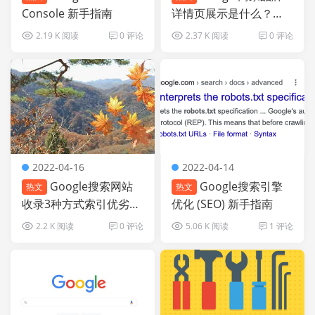
Console 新手指南
详情页展示是什么？如
何添加商家结构化数据
2.19 K 阅读
0 评论
2.37 K 阅读
0 评论
2022-04-16
2022-04-14
Google搜索网站
Google搜索引擎
热文
热文
收录3种方式索引优劣区
优化 (SEO) 新手指南
别介绍
2.2 K 阅读
0 评论
5.06 K 阅读
1 评论