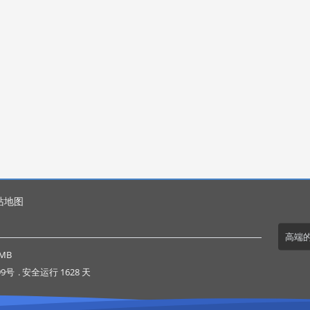
站地图
高端
MB
99号
. 安全运行
1628
天