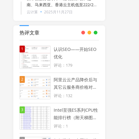
南、马来西亚、香港云主机低至222/2年
（附狐蒂云用户须知服务条款）
云计算
2025月11月27日
热评文章
1
认识SEO——开始SEO
优化
评论：179
2
阿里云云产品降价后与
其它云服务商价格对比
优势明显（附阿里云
评论：132
2024年降价信息汇总
图）
3
Intel至强E5系列CPU性
能排行榜（附天梯图及
型号大全列表）
评论：1