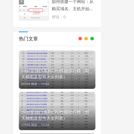
4
如何搭建一个网站：从
购买域名、主机开始使
用windows服务器搭建
评论：0
一个论坛或网站
热门文章
Intel至强E5系列CPU性能排行榜（附
天梯图及型号大全列表）
40768 阅读 ，
10-04
Intel至强E3系列CPU性能排行榜（附
天梯图及型号大全列表）
27998 阅读 ，
10-04