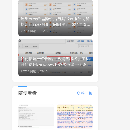
阿里云云产品降价后与其它云服务商价
格对比优势明显（附阿里云2024年降
价信息汇总图）
23104 阅读 ，
03-10
如何搭建一个网站：从购买域名、主机
开始使用windows服务器搭建一个论
坛或网站
19738 阅读 ，
07-15
随便看看
换一换