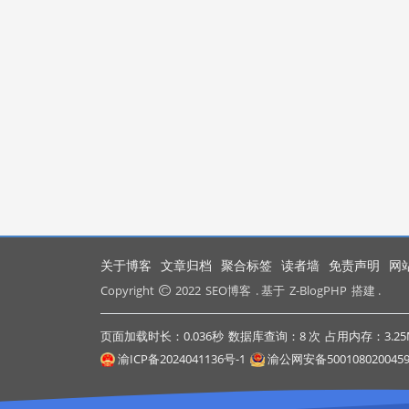
关于博客
文章归档
聚合标签
读者墙
免责声明
网
Copyright
2022
SEO博客
. 基于
Z-BlogPHP
搭建 .
页面加载时长：0.036秒
数据库查询：8 次
占用内存：3.25
渝ICP备2024041136号-1
渝公网安备500108020045