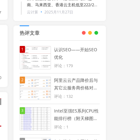
暴
南、马来西亚、香港云主机低至222/2年
（附狐蒂云用户须知服务条款）
r
云计算
2025月11月27日
热评文章
1
认识SEO——开始SEO
优化
评论：179
0
2
阿里云云产品降价后与
其它云服务商价格对比
优势明显（附阿里云
评论：132
2024年降价信息汇总
图）
3
Intel至强E5系列CPU性
能排行榜（附天梯图及
型号大全列表）
评论：1