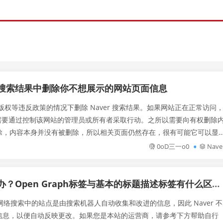
从搜索结果中删除你不想展示的网站页面信息
律和版权等违反政策的情况下删除 Naver 搜索结果。如果网站正在正常访问
常需要通过控制该网站的管理员或所有者采取行动。之所以需要向有权删除
除，内容本身并没有被删除，所以相关页面仍然存在，很有可能它可以显
有看到。如果您因...
0oD三一o0
Nave
？Open Graph标签与基本的标题描述标签有什么区别？
网络搜索中的站点是由搜索机器人自动收集和改进的信息，因此 Naver 不
信息，以便自动反映更改。如果您是本站的运营商，请参考下方帮助自行