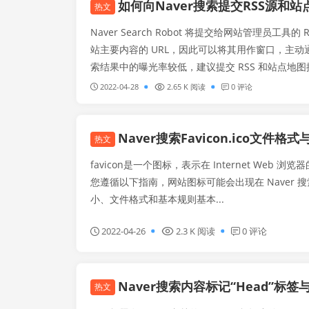
如何向Naver搜索提交RSS源和
热文
Naver Search Robot 将提交给网站管理员
站主要内容的 URL，因此可以将其用作窗口，主动通知 Na
索结果中的曝光率较低，建议提交 RSS 和站点地图
布站点的最新...
2022-04-28
2.65 K 阅读
0 评论
Naver搜索Favicon.ico文件
热文
favicon是一个图标，表示在 Internet Web
您遵循以下指南，网站图标可能会出现在 Naver 搜索
小、文件格式和基本规则基本...
2022-04-26
2.3 K 阅读
0 评论
Naver搜索内容标记“Head”
热文