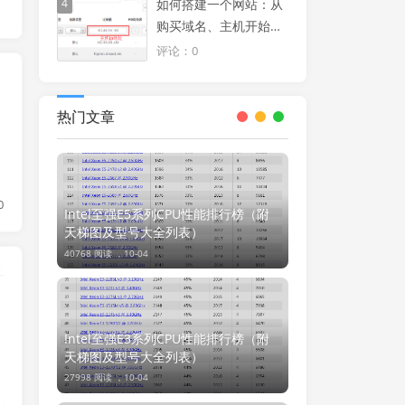
4
如何搭建一个网站：从
购买域名、主机开始使
用windows服务器搭建
评论：0
一个论坛或网站
热门文章
0
Intel至强E5系列CPU性能排行榜（附
天梯图及型号大全列表）
40768 阅读 ，
10-04
Naver
Intel至强E3系列CPU性能排行榜（附
天梯图及型号大全列表）
27998 阅读 ，
10-04