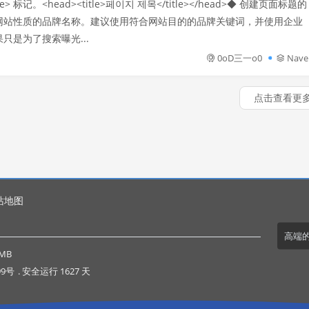
> 标记。<head><title>페이지 제목</title></head>◆ 创建页面标题的
网站性质的品牌名称。建议使用符合网站目的的品牌关键词，并使用企业
是为了搜索曝光...
0oD三一o0
Nave
点击查看更
站地图
高端
MB
99号
. 安全运行
1627
天