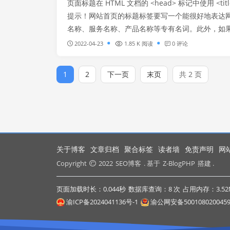
页面标题在 HTML 文档的 <head> 标记中使用 <title
提示！网站首页的标题标签要写一个能很好地表达
名称、服务名称、产品名称等专有名词。此外，如果只
2022-04-23
1.85 K 阅读
0 评论
1
2
下一页
末页
共 2 页
关于博客
文章归档
聚合标签
读者墙
免责声明
网
Copyright
2022
SEO博客
. 基于
Z-BlogPHP
搭建 .
页面加载时长：0.044秒
数据库查询：8 次
占用内存：3.52
渝ICP备2024041136号-1
渝公网安备500108020045