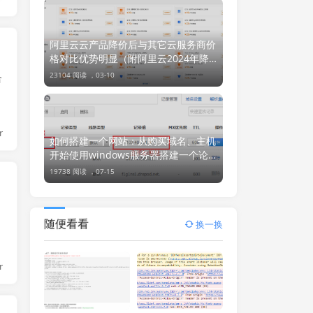
阿里云云产品降价后与其它云服务商价
格对比优势明显（附阿里云2024年降
价信息汇总图）
23104 阅读 ，
03-10
合
页
r
如何搭建一个网站：从购买域名、主机
开始使用windows服务器搭建一个论
坛或网站
19738 阅读 ，
07-15
随便看看
换一换
结
r