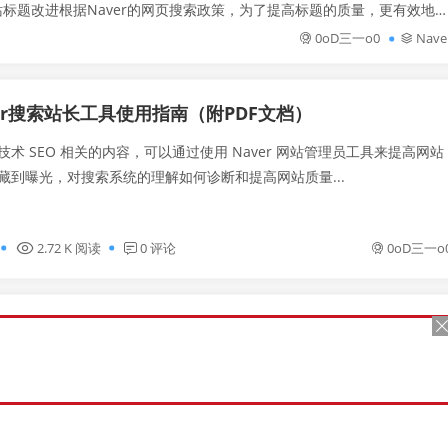
站标题改进根据Naver的网页搜索政策，为了提高标题的质量，更有效地
、不简洁，则使用锚点...
0oD三一o0
Nave
er搜索站长工具使用指南（附PDF文档）
术 SEO 相关的内容，可以通过使用 Naver 网站管理员工具来提高网站
藏到曝光，对搜索系统的理解如何诊断和提高网站质量...
2.72 K 阅读
0 评论
0oD三一o