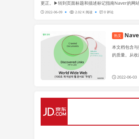
更正。▶转到页面标题和描述标记指南Naver的网
露结果，如果发现多个相同标题的页面或者判断不具体
2022-06-09
2.02 K 阅读
0 评论
Nav
Naver
热文
本文档包含与技
的质量。从收
2022-06-03