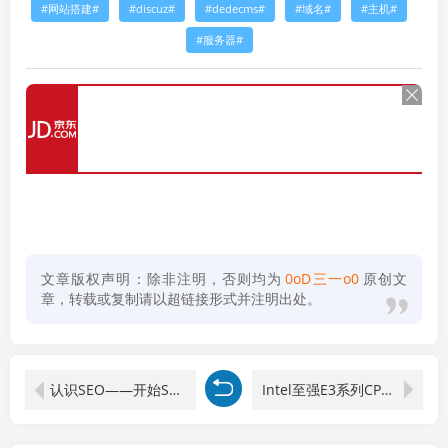
网站搭建
discuz
dedecms
域名
主机
服务器
文章版权声明：除非注明，否则均为
0oD三一o0
原创文
章，转载或复制请以超链接形式并注明出处。
认识SEO——开始SEO优化
Intel至强E3系列CPU性能排行榜（附天梯图及型号大全列表）