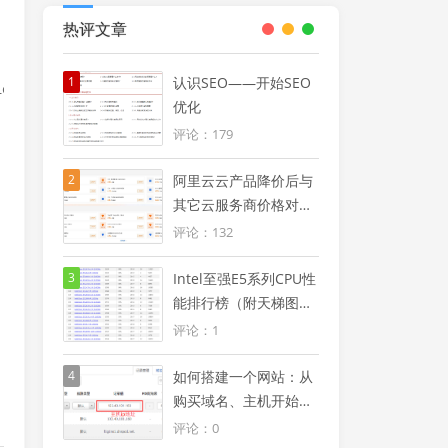
热评文章
1
认识SEO——开始SEO
ew.mp3",

优化
评论：179
2
阿里云云产品降价后与
其它云服务商价格对比
优势明显（附阿里云
评论：132
2024年降价信息汇总
图）
3
Intel至强E5系列CPU性
能排行榜（附天梯图及
型号大全列表）
评论：1
4
如何搭建一个网站：从
购买域名、主机开始使
用windows服务器搭建
评论：0