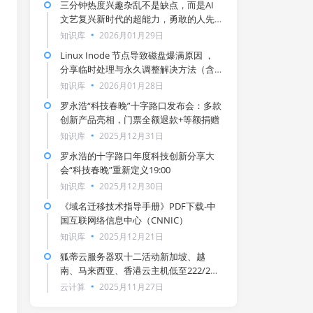
三分钟热度兴趣杂乱不是缺点，而是AI
文艺复兴新时代的超能力，勇敢的人先
享受世界！
知识库
2026月01月29日
Linux Inode 节点导致磁盘爆满原因 ，
分享临时处理与永久调整解决方法（含
宝塔面板）
知识库
2026月01月28日
罗永浩“科技春晚”十字路口发布会：多款
创新产品亮相，门票全额退款+等额捐赠
知识库
2025月12月31日
罗永浩的十字路口年度科技创新分享大
会“科技春晚”重新定义19:00
知识库
2025月12月30日
《域名迁移技术指导手册》PDF下载-中
国互联网络信息中心（CNNIC）
知识库
2025月12月21日
狐蒂云服务器双十二活动新加坡、越
南、马来西亚、香港云主机低至222/2年
（附狐蒂云用户须知服务条款）
云计算
2025月11月27日