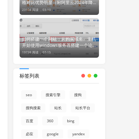
格对比优势明显（附阿里云2024年降
价信息汇总图）
23104 阅读 ，
03-10
如何搭建一个网站：从购买域名、主机
开始使用windows服务器搭建一个论
坛或网站
19738 阅读 ，
07-15
标签列表
seo
搜索引擎
搜狗
搜狗搜索
站长
站长平台
百度
360
bing
必应
google
yandex