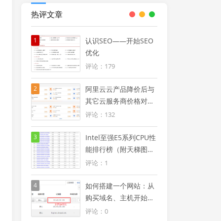
热评文章
1
认识SEO——开始SEO
优化
评论：179
2
阿里云云产品降价后与
其它云服务商价格对比
优势明显（附阿里云
评论：132
2024年降价信息汇总
图）
3
Intel至强E5系列CPU性
能排行榜（附天梯图及
型号大全列表）
评论：1
4
如何搭建一个网站：从
购买域名、主机开始使
用windows服务器搭建
评论：0