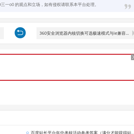
D三一o0
的观点和立场，如有侵权请联系本平台处理。
画？
360安全浏览器内核切换可选极速模式与ie兼容模式（图示）
百度站长平台年中考核活动参考答案（满分才能获得站点子链、logo、品牌展现权益审核名额）