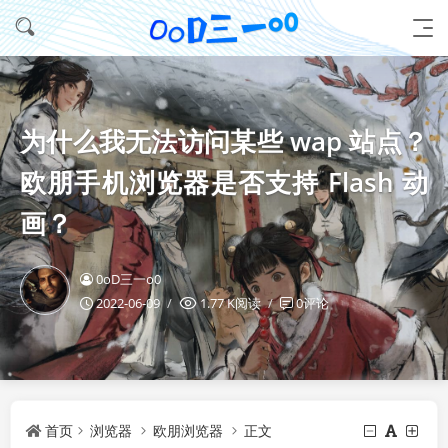
为什么我无法访问某些 wap 站点？
欧朋手机浏览器是否支持 Flash 动
画？
0oD三一o0
2022-06-09
1.77 K阅读
0评论
首页
浏览器
欧朋浏览器
正文